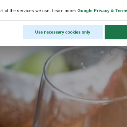
 und Sch
rt of the services we use. Learn more:
Google Privacy & Term
werbungsfrist für Finnlands offizielles Tasting in der
Use necessary cookies only
Küsten- und Schärenmeer ist beendet.