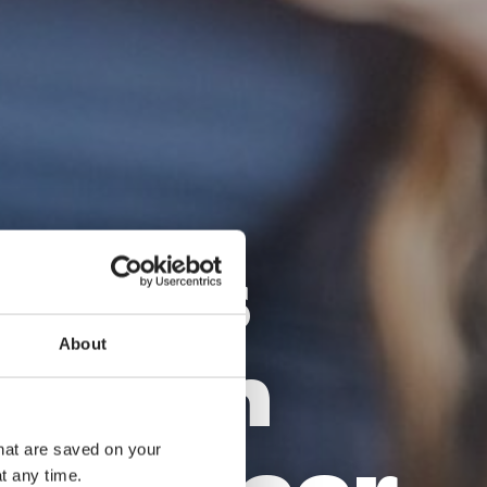
ielles
About
Region
that are saved on your
t any time.