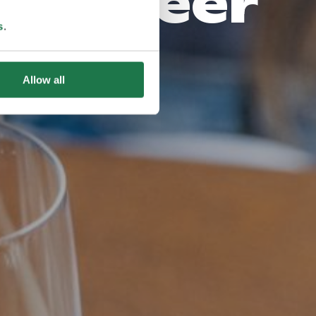
ärenmeer
s
.
 Region
Allow all