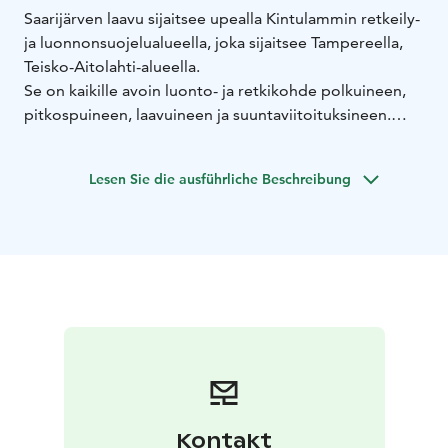
Saarijärven laavu sijaitsee upealla Kintulammin retkeily-
ja luonnonsuojelualueella, joka sijaitsee Tampereella,
Teisko-Aitolahti-alueella.
Se on kaikille avoin luonto- ja retkikohde polkuineen,
pitkospuineen, laavuineen ja suuntaviitoituksineen.
Alue sijaitsee noin 20 km Tampereen keskustasta
koilliseen.
Lesen Sie die ausführliche Beschreibung
Kintulammin retkeily- ja luonnonsuojelualueella on n.
18 km opastettua retkeilyreitistöä, joka koostuu useista
vaihtoehtoisista rengasreiteistä sekä kuusi tulipaikkaa,
joista neljän yhteydessä on uniikki, luonnonmukaisesti
suunniteltu laavukokonaisuus puuliitereineen ja
kuivakäymälöineen.
Kontakt