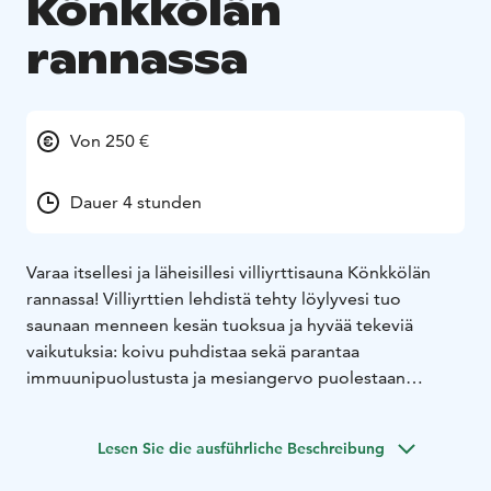
Könkkölän
rannassa
Von 250 €
Dauer 4 stunden
Varaa itsellesi ja läheisillesi villiyrttisauna Könkkölän
rannassa!
Villiyrttien lehdistä tehty löylyvesi tuo
saunaan menneen kesän tuoksua ja hyvää tekeviä
vaikutuksia: koivu puhdistaa sekä parantaa
immuunipuolustusta ja mesiangervo puolestaan
tasapainottaa, poistaa jännitystä ja parantaa energian
virtaamista. Takkatuvassa voit nauttia virkistävästä
Lesen Sie die ausführliche Beschreibung
jalkakylvystä - saunapakettiin sisältyy tarvikkeet
yrttijalkakylpyä varten 4 hengelle. Käytettävissä myös