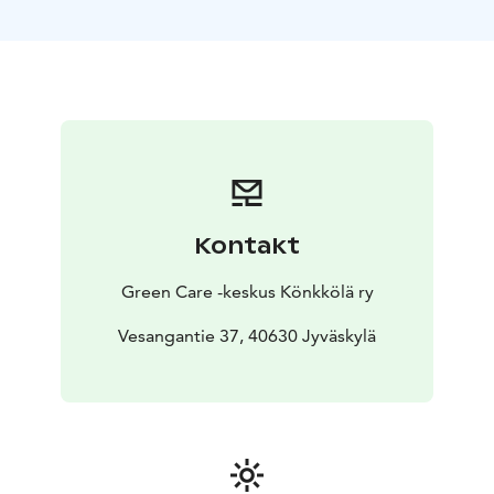
Frantsilan yrttitilan pesuaineet.
Rantasaunassa on
saunatilojen lisäksi takkahuone sekä keittiö, josta löytyy
astiat noin 20 hengelle.
Varaukset osoitteesta info@konkkolantila.fi
Kontakt
Green Care -keskus Könkkölä ry
Vesangantie 37, 40630 Jyväskylä