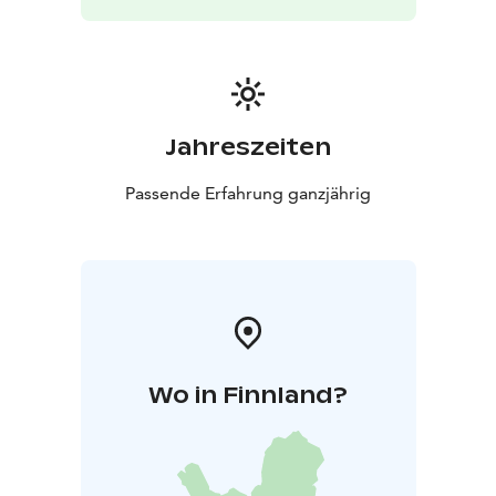
Vaalimaa Camping är mitt i naturen – men ett stenkast
bort hittar du köpcentret Zsar Outlet Village. Platsen är
en favorit bland cykelturisterna tack vare det korta
avståndet till Kungsvägens cykelled.
Jahreszeiten
Passende Erfahrung ganzjährig
Wo in Finnland?