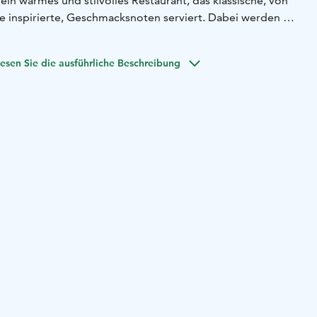
 ein warmes und stilvolles Restaurant, das klassische, von
e inspirierte, Geschmacksnoten serviert. Dabei werden die
Einflüssen bereichert und auf interessante Weise mit
kombiniert.
esen Sie die ausführliche Beschreibung