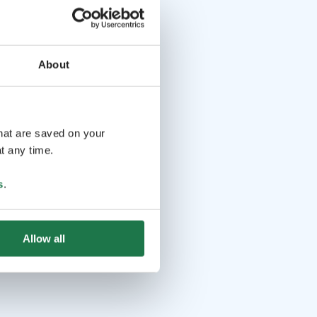
About
that are saved on your
t any time.
s
.
Allow all