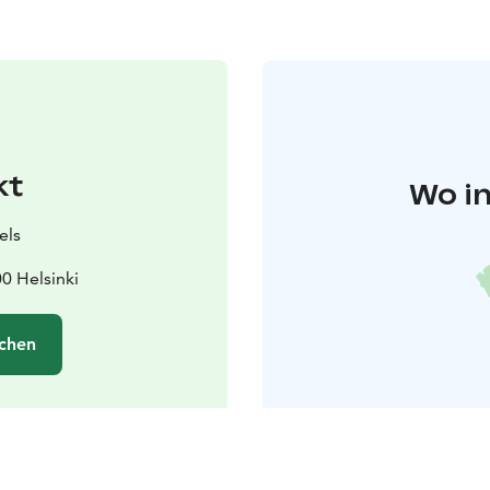
kt
Wo in
els
0 Helsinki
chen