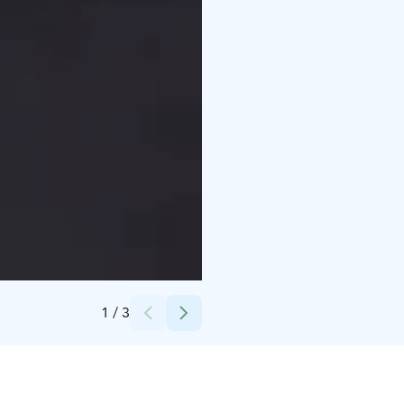
Credits:
Scandic Hotels
1
/
3