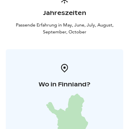
mit Kindern sowie für Menschen, die sich für
Wanderungen und anderen Aktivitäten in der Natur
Jahreszeiten
interessieren, viele Angebote. In unserer Region finden
Sie zum Beispiel den Repovesi Nationalpark sowie
Passende Erfahrung in May, June, July, August,
viele beliebte Wanderwege, das Kunstzentrum Salmela
September, October
und historische Sehenswürdigkeiten der Region
Saimaa. Lesen Sie hier mehr:
https://visitlakekorpijarvi.fi
Wo in Finnland?