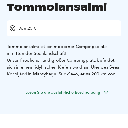
Tommolansalmi
Von 25 €
Tommolansalmi ist ein moderner Campingsplatz
inmitten der Seenlandschaft!
Unser friedlicher und großer Campingplatz befindet
sich in einem idyllischen Kiefernwald am Ufer des Sees
Korpijärvi in Mäntyharju, Süd-Savo, etwa 200 km von
Helsinki entfernt. Unser Ferienzentrum befindet sich an
der Fernstraße 15 zwischen Mikkeli und Kouvola. Von
Lesen Sie die ausführliche Beschreibung
hier aus sind es etwa 50 km nach Mikkeli und 60 km
nach Kouvola.
Unser Campingplatz ist vom Frühjahr bis in den Herbst
geöffnet. Auf unserem Campingplatz befindet sind ein
modernes Sanitärgebäude, vielseitige