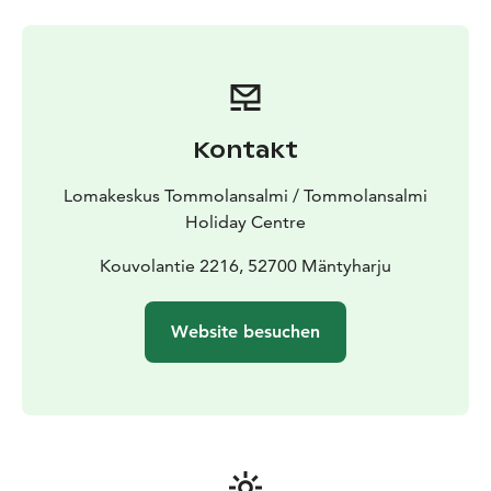
Grillmöglichkeiten sowie eine Sommerküche, mietbare
Strandsaunas und zahlreiche kostenlose Aktivitäten u.
a. für Kinder mit Familien. Die Camping-Bereiche im
geschützten Kiefernwald und am Seeufer bieten
ausreichend Ruhe und Platz für kleine Campingbusse
und größere Wohnmobile. Außerdem verfügen wir
Kontakt
über einige Quick-Stop-Unterkünfte, die günstiger sind
als der Normalpreis. Wir haben Wohnmobil- und Zelt-
Lomakeskus Tommolansalmi / Tommolansalmi
Plätze mit und ohne Stromanschluss. Ein Teil der
Holiday Centre
Zeltplätze verfügt über eine eigene kleine Terrasse.
In unseren Sommerrestaurants werden Ihnen
Kouvolantie 2216, 52700 Mäntyharju
Frühstück, regionales Essen, Grillgerichte sowie
hausgemachtes Gebäck angeboten. Es gibt außerdem
Website besuchen
die Möglichkeit, Gerichte zum Mitnehmen, Proviant für
Ausflüge und unterschiedliche Getränke zu kaufen.
Im Ausrüstungsverleih können Sie zum Beispiel E-Bikes,
Mountainbikes und weitere Fahrräder sowie Boote,
Kanus und SUP-Boards ausleihen. In der näheren
Umgebung von Tommolansalmi gibt es für Familien