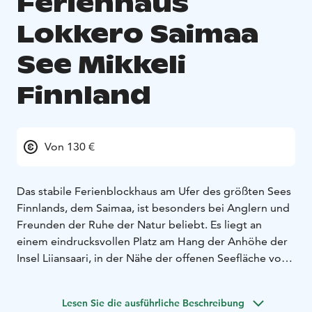
Ferienhaus
Lokkero Saimaa
See Mikkeli
Finnland
Von 130 €
Das stabile Ferienblockhaus am Ufer des größten Sees
Finnlands, dem Saimaa, ist besonders bei Anglern und
Freunden der Ruhe der Natur beliebt. Es liegt an
einem eindrucksvollen Platz am Hang der Anhöhe der
Insel Liiansaari, in der Nähe der offenen Seefläche von
Käenniemi und Himalansaari. Von der großen Terrasse
aus können Sie den Saimaa zu allen Jahreszeiten
Lesen Sie die ausführliche Beschreibung
bewundern. Sogar Saimaa-Ringelrobben wurde in der