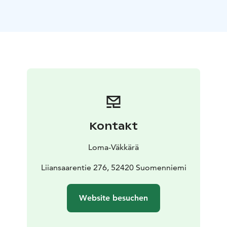
Gegend gesehen.
Die ökologische Erdwärme bietet auch im Winter
angenehme Bedingungen in dieser modernen
Einrichtung. Eine Besonderheit des Ferienhauses ist
die kleine zusätzliche Holzsauna, welche in den 1970er
Jahren aus einem altem Speicher erbaut wurde, und
früher einmal die Heimsauna der Hausherrin war. Das
Ferienhaus Nuottakallio liegt 500 Meter von Lokkero.
Somit können 16 Personen gut als Nachbarn
untergebracht werden. Der steinige Ufer des
Kontakt
Ferienhauses ist besonders für erwachsene Schwimmer
geeignet. Zum Strand führen massive Treppen, aber
Loma-Väkkärä
körperlich eingeschränkten Personen empfehlen wir
eher das Ferienhaus Syväjärvi. Das Ferienhaus ist
Liiansaarentie 276, 52420 Suomenniemi
geeignet für Allergiker, denn Haustiere sind am Saimaa
nur in der Hütte „Kalastajan torppa“ gestattet.
Website besuchen