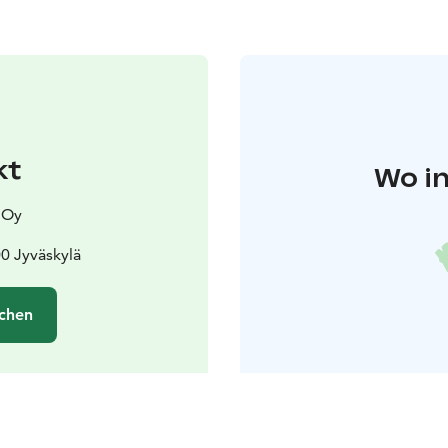
kt
Wo in
 Oy
0 Jyväskylä
chen