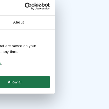
About
that are saved on your
t any time.
s
.
Allow all