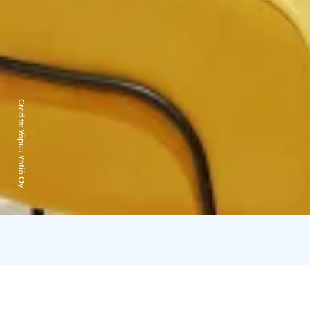
Credits:
Yöpuu Yhtiö Oy