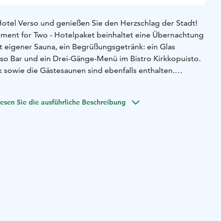
otel Verso und genießen Sie den Herzschlag der Stadt!
oment for Two - Hotelpaket beinhaltet eine Übernachtung
 eigener Sauna, ein Begrüßungsgetränk: ein Glas
so Bar und ein Drei-Gänge-Menü im Bistro Kirkkopuisto.
k sowie die Gästesaunen sind ebenfalls enthalten.
ket im Voraus. Bitte beachten Sie, dass die Hotelpakete
n nicht verfügbar sind.
esen Sie die ausführliche Beschreibung