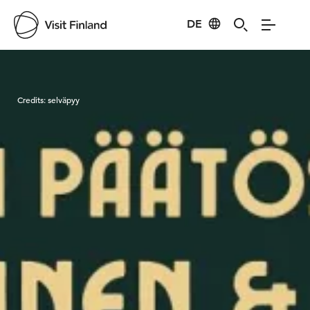
DE
Visit Finland
Credits:
selväpyy