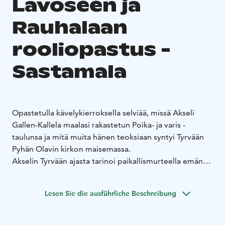
Lavoseen ja
Rauhalaan
rooliopastus -
Sastamala
Opastetulla kävelykierroksella selviää, missä Akseli
Gallen-Kallela maalasi rakastetun Poika- ja varis -
taulunsa ja mitä muita hänen teoksiaan syntyi Tyrvään
Pyhän Olavin kirkon maisemassa.
Akselin Tyrvään ajasta tarinoi paikallismurteella emäntä
Albertina Sipi: ”Ootteko muuton sattunu näkkeen täälä
semmosta nuarta pojjaankoltiaista, meinaan Kalleenin
Lesen Sie die ausführliche Beschreibung
Akselia? Se on tällai suvisin hyyryllä tua meijjän
porstuakamarisa ja on olevinansa jonkummoinen
taiteija…”