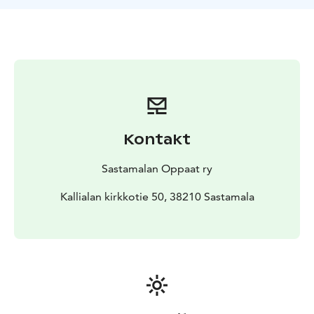
Lisäksi ihaillaan nykytaiteilijoiden Osmo Rauhalan ja
Kuutti Lavosen jälleenrakennettuun Tyrvään Pyhän
Olavin kirkkoon toteuttamia ainutlaatuisia
sisätilamaalauksia.
Opastus kestää noin 1,5 tuntia. Koska kierroksella
liikutaan myös ulkona, on syytä pukeutua sään mukaan.
Opastuksen hinta on 5 € / hlö, mutta vähintään 50 €.
Kontakt
Sastamalan Oppaat ry
Kallialan kirkkotie 50, 38210 Sastamala