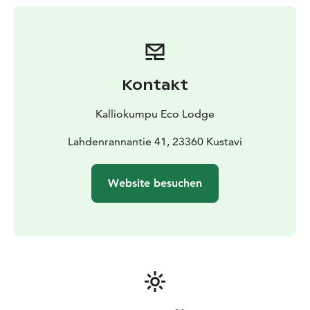
einem Tisch zusammen, an dem die Speisen vor Ort
zubereitet und in einer ruhigen, gemeinschaftlichen
Atmosphäre serviert werden – inspiriert von den
Traditionen des finnischen Archipels.
Unsere Küche folgt einer Forest & Sea to Table-
Kontakt
Philosophie und nutzt saisonale Zutaten aus der
umliegenden Natur sowie von lokalen Produzenten.
Kalliokumpu Eco Lodge
Nordic Chef’s Table, Archipelago Dinner, Insel-
Frühstück und Kocherlebnisse am offenen Feuer sind
Lahdenrannantie 41, 23360 Kustavi
ein zentraler Bestandteil des Aufenthalts.
Das Wohlbefinden in Kalliokumpu ist eng mit der Natur
Website besuchen
verbunden. Das Forest-SPA-Erlebnis umfasst eine
holzbefeuerte finnische Sauna, einen Outdoor-Hot-
Tub, Kräuterrituale sowie entspannende Anwendungen
im Spa-Tipi – ein Ort der Ruhe und Regeneration.
Sorgfältig ausgewählte Outdoor-Erlebnisse
ermöglichen es den Gästen, das Archipel intensiver zu
entdecken – von Kajaktouren und Foraging bis hin zu
nächtlichen Naturerlebnissen unter einem der