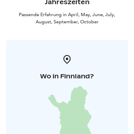
Jahreszeiten
dunkelsten Sternenhimmel Europas.
Direkt an der bekannten Schärenringstraße
Passende Erfahrung in April, May, June, July,
(Archipelago Trail), sowie der Kihdin-Route gelegen
August, September, October
und von Turku aus gut erreichbar, bietet die
Kalliokumpu Eco Lodge eine stilvolle und zugleich
authentische Möglichkeit, das finnische Archipel zu
erleben.
Wo in Finnland?