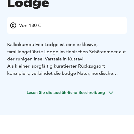
Lodge
Von 180 €
Kalliokumpu Eco Lodge ist eine exklusive,
familiengeführte Lodge im finnischen Schärenmeer auf
der ruhigen Insel Vartsala in Kustavi.
Als kleiner, sorgfältig kuratierter Rückzugsort
konzipiert, verbindet die Lodge Natur, nordische
Gastfreundschaft und Slow Travel zu einem intimen
Inselerlebnis. Die Gäste übernachten in einer bewusst
Lesen Sie die ausführliche Beschreibung
begrenzten Auswahl an hochwertigen Glamping-
Unterkünften sowie in einer traditionellen Off-Grid-
Blockhütte – umgeben von Wald, Meer und Stille.
Kalliokumpu ist kein klassisches Hotel, sondern ein
gemeinschaftliches und persönliches Erlebnis, geprägt
vom Rhythmus des Insellebens. Die Gäste kommen an