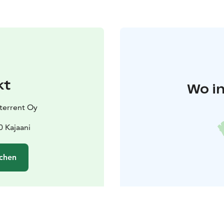
kt
Wo in
terrent Oy
 Kajaani
chen