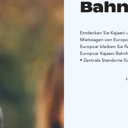
Bahn
Entdecken Sie Kajaani
Mietwagen von Europca
Europcar bleiben Sie fl
Europcar Kajaani Bahnh
• Zentrale Standorte f
• Moderne, gepflegte 
kompakten
Stadtauto 
L
• Flexible Mietoptione
• Kompetenten Kunden
• Regelmäßige Angebot
Die Buchung ist unkompl
unter europcar.de ode
Starten Sie Ihre Reise 