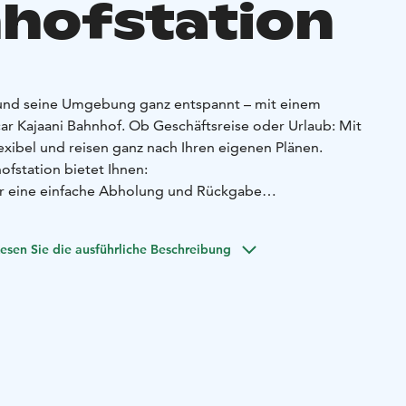
hofstation
 und seine Umgebung ganz entspannt – mit einem
r Kajaani Bahnhof. Ob Geschäftsreise oder Urlaub: Mit
exibel und reisen ganz nach Ihren eigenen Plänen.
ofstation bietet Ihnen:
ür eine einfache Abholung und Rückgabe
Fahrzeuge für komfortables Fahren – vom
bis zum geräumigen SUV
esen Sie die ausführliche Beschreibung
n, passend zu Ihrem Zeitplan
service während der gesamten Mietzeit
e und attraktive Rabatte
iziert und flexibel. Reservieren Sie Ihr Fahrzeug online
r wenden Sie sich gerne an unseren Kundenservice.
mit Europcar – Ihrem zuverlässigen Begleiter in Kajaani.