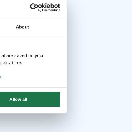
About
that are saved on your
t any time.
s
.
Allow all