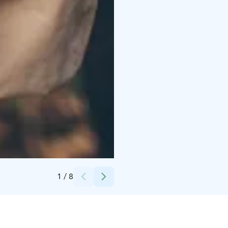
Credits:
iStock
1
/
8