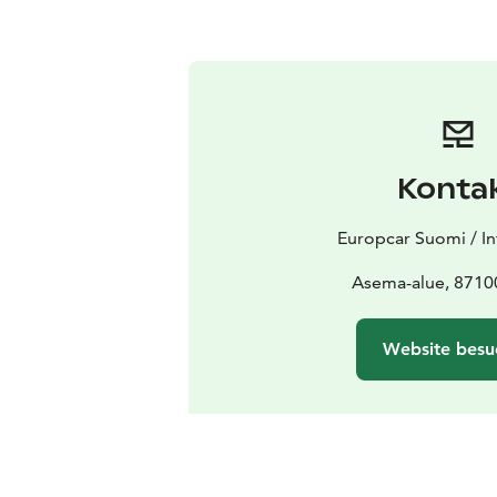
Konta
Europcar Suomi / In
Asema-alue, 87100
Website besu