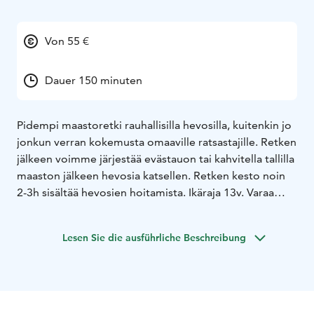
Von 55 €
Dauer 150 minuten
Pidempi maastoretki rauhallisilla hevosilla, kuitenkin jo
jonkun verran kokemusta omaaville ratsastajille. Retken
jälkeen voimme järjestää evästauon tai kahvitella tallilla
maaston jälkeen hevosia katsellen. Retken kesto noin
2-3h sisältää hevosien hoitamista. Ikäraja 13v. Varaa
sähköpostista info@mjsalonen.fi
Lesen Sie die ausführliche Beschreibung