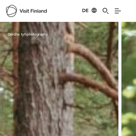
DE
Visit Finland
Credits:
tylliphotography
Cred