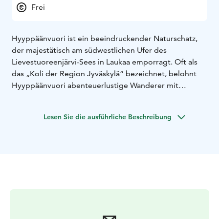
Frei
Hyyppäänvuori ist ein beeindruckender Naturschatz,
der majestätisch am südwestlichen Ufer des
Lievestuoreenjärvi-Sees in Laukaa emporragt. Oft als
das „Koli der Region Jyväskylä“ bezeichnet, belohnt
Hyyppäänvuori abenteuerlustige Wanderer mit
atemberaubenden Ausblicken auf Seen und Wälder.
Der vom Eiszeitalter geformte Gipfel ist mit uralten
Lesen Sie die ausführliche Beschreibung
Kiefern, verwittertem Totholz und geschütztem Urwald
geschmückt. Steile Klippen und verborgene Höhlen
machen dieses Natura-2000-Gebiet zu einem Paradies
für Naturliebhaber. Bitte achte jedoch darauf,
vorsichtig zu gehen, um die empfindliche Moosschicht
zu schonen. Hyyppäänvuori ist über markierte
Wanderwege von nahegelegenen Landstraßen aus
erreichbar.