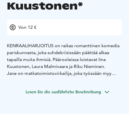
Kuustonen*
Von 12 €
KENRAALIHARJOITUS on raikas romanttinen komedia
pariskunnasta, joka suhdekriisissään päättää alkaa
tapailla muita ihmisiä. Päärooleissa loistavat Iina
Kuustonen, Laura Malmivaara ja Riku Nieminen.
Jane on matkatoimistovirkailija, joka työssään myy
muille seikkailuja, mutta omassa elämässään jumittaa
turvallisissa rutiineissaan. Hänen puolisonsa Mikki on
Lesen Sie die ausführliche Beschreibung
näyttelijä, joka kamppailee uransa kanssa. Jane uskoo
suhteen olevan onnellinen — kunnes Mikki pudottaa
pommin ja ehdottaa suhteen avaamista. Vierailu
trendikkäissä, seksipositiivisissa bileissä saa kuitenkin
Janen katsomaan asioita uusin silmin, eikä ajatus
avoimesta suhteesta tunnukaan enää niin pelottavalta.