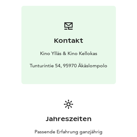
Uusien ihmisten myötä pintaan nousee kuitenkin myös
yllättäviä tunteita, eikä vapautuminen vanhoista
kaavoista olekaan niin helppoa kuin Jane kuvitteli.
Paula Korvan hurmaava esikoisohjaus kuplii energiaa ja
haastaa romanttisen komedian totutut kaavat. Elokuva
Kontakt
pohjautuu Anna-Leena Härkösen samannimiseen
romaaniin.
Kino Ylläs & Kino Kellokas
Tunturintie 54, 95970 Äkäslompolo
Jahreszeiten
Passende Erfahrung ganzjährig