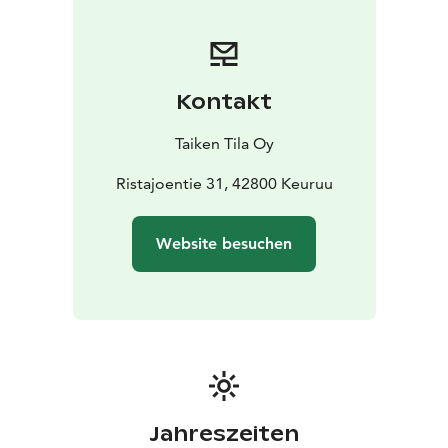
auf dem Gelände von Taiken statt, direkt neben der
Fohlenweide. Ihnen steht eine gemütliche Außensauna
sowie ein beheizter Badezuber während des gesamten
Abends und der ganzen Nacht zur Verfügung.
Kontakt
Entspannen Sie unter dem Sternenhimmel, lauschen
Sie den Geräuschen der Natur und beobachten Sie das
Taiken Tila Oy
ruhige nächtliche Verhalten der Fohlen im Paddock.
Der Preis umfasst einen Abendsnack, Frühstück sowie
Ristajoentie 31, 42800 Keuruu
die Nutzung der Sauna und des Badezubers von 21 Uhr
bis 12 Uhr. Die Unterkunft erfolgt in den komfortablen
Website besuchen
Zimmern von Taiken – eine perfekte Gelegenheit, sich
auszuruhen, wenn Sie das Saunamarathon-Erlebnis und
die nächtliche Ruhe in vollen Zügen genießen
möchten.
Handtücher sind im Erlebnis enthalten. Die maximale
Gruppengröße beträgt 4 Personen.
Willkommen bei Taiken – genießen Sie die einzigartige
Kombination aus finnischer Sauna, Natur und der Ruhe
Jahreszeiten
des Landlebens!