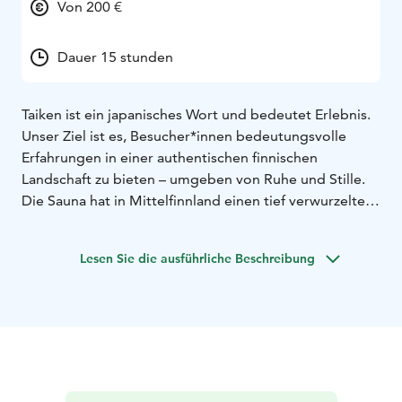
Von 200 €
Dauer 15 stunden
Taiken ist ein japanisches Wort und bedeutet Erlebnis.
Unser Ziel ist es, Besucher*innen bedeutungsvolle
Erfahrungen in einer authentischen finnischen
Landschaft zu bieten – umgeben von Ruhe und Stille.
Die Sauna hat in Mittel­finnland einen tief verwurzelten
Platz im Alltag und in festlichen Momenten, und die
finnische Saunakultur ist auch international anerkannt
Lesen Sie die ausführliche Beschreibung
— sie wurde in die UNESCO-Liste des immateriellen
Kulturerbes aufgenommen. Varsalaitumen Löylyt – All
Night Long verbindet diese Tradition mit der
umgebenden Natur und der entschleunigten
Atmosphäre des Landlebens zu einem wirklich
einzigartigen Erlebnis.
Dieses Übernacht-Sauna- und Badezubererlebnis findet