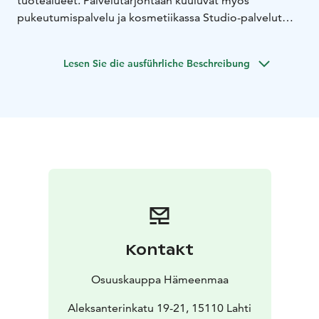
tuotealueet. Palvelutarjontaan kuuluvat myös
pukeutumispalvelu ja kosmetiikassa Studio-palvelut
(meikkaus, ripset ja kulmat sekä korvien rei'itys).
Verkkokaupan pakettien noutolokerikot sijaitsevat
Lesen Sie die ausführliche Beschreibung
katutasossa.
Tavaratalosta löytyy suutari, laajan viinivalikoiman Alko
sekä ravintolamaailmasta Alex & Ines ja Hesburger.
Tavaratalon yhteydessä on myös monipuolinen S-
market liha-, kala- ja valmisruokapalvelutiskeineen.
Kontakt
Osuuskauppa Hämeenmaa
Aleksanterinkatu 19-21, 15110 Lahti