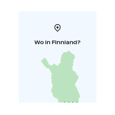
Tala.
Esityksen tuottaa Merja Markkanen / Urajärven
Nuorisoseura.
ESITYSKALENTERI 2025:
la 5.7. klo 14 & klo 17
su 6.7.
klo 13 & klo 16
to 10.7. klo 18
la 12.7. klo 18
su 13.7. klo
16
la 19.7. klo 14 & klo 17
su 20.7. klo 13 & klo 16
ti 22.7.
klo 18
la 26.7. klo 14 & klo 17
Wo in Finnland?