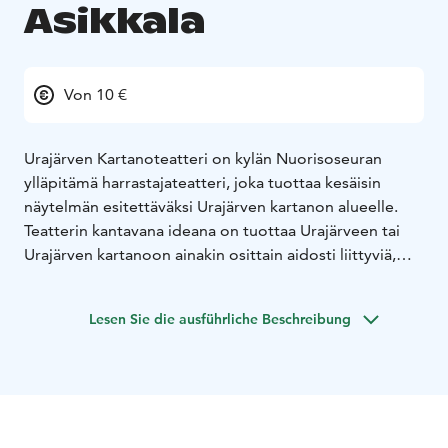
Asikkala
Von 10 €
Urajärven Kartanoteatteri on kylän Nuorisoseuran
ylläpitämä harrastajateatteri, joka tuottaa kesäisin
näytelmän esitettäväksi Urajärven kartanon alueelle.
Teatterin kantavana ideana on tuottaa Urajärveen tai
Urajärven kartanoon ainakin osittain aidosti liittyviä,
uusia alkuperäisteoksia.
Ajankohtaiset tiedot teatterin toiminnasta löytyy
Lesen Sie die ausführliche Beschreibung
teatterin kotisivuilta sekä somekanavista.
Kesällä 2025 Kartanoteatterin ensimmäisestä
esityskesästä on kulunut 10 vuotta,
joten on syytä
juhlaan! Pitkään pohdittiin miten tätä merkkipaalua
kunnioitetaan ja mitä seuraavaksi tehdään, kunnes
lopulta monien vaiheiden jälkeen päädyimme