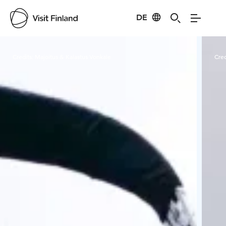
DE
Visit Finland
Credits:
Majoitus & Kalastus Vonkale
Cred