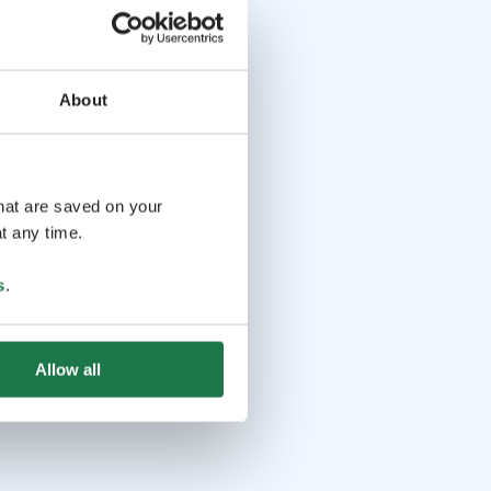
About
that are saved on your
t any time.
s
.
Allow all