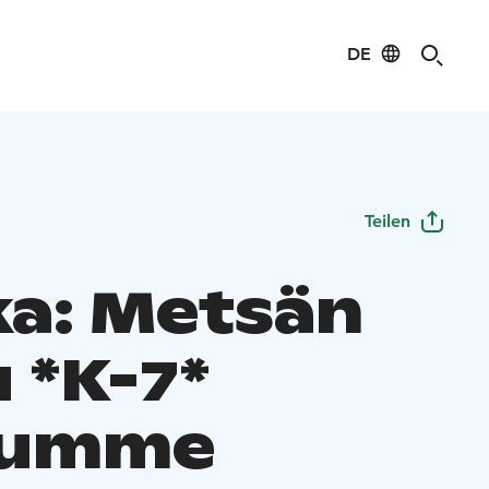
DE
Teilen
a: Metsän
 *K-7*
humme