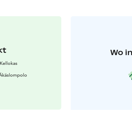
kt
Wo in
 Kellokas
 Äkäslompolo