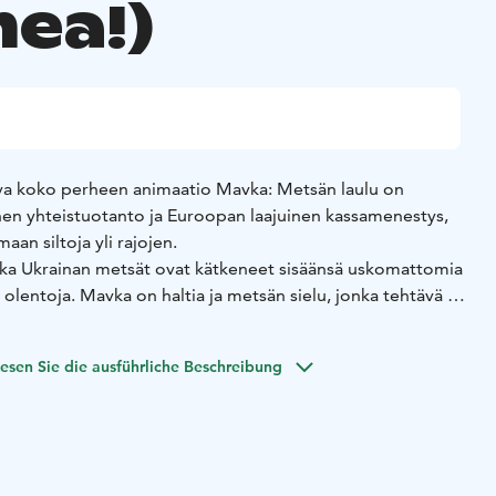
ea!)
ava koko perheen animaatio Mavka: Metsän laulu on
inen yhteistuotanto ja Euroopan laajuinen kassamenestys,
an siltoja yli rajojen.
akka Ukrainan metsät ovat kätkeneet sisäänsä uskomattomia
ä olentoja. Mavka on haltia ja metsän sielu, jonka tehtävä on
kaikilta vaaroilta, etenkin ihmisiltä. Lucas on läheisen
veilee urasta muusikkona. Kun heidän maailmansa kohtaavat,
esen Sie die ausführliche Beschreibung
matonta: he rakastuvat. Mutta ihmisten ja metsän
rmäyskurssille vanhan sahalaitoksen perijättären juonien
a ja Lucas ajautuvat vastakkain. Voittaako rakkaus