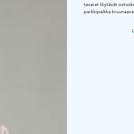
tavarat löytävät ostosko
parkkipaikka kruunaava
L