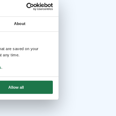
About
that are saved on your
t any time.
s
.
Allow all