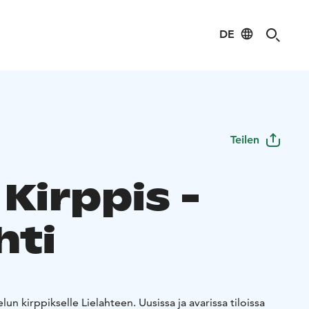
DE
Teilen
 Kirppis -
hti
un kirppikselle Lielahteen. Uusissa ja avarissa tiloissa