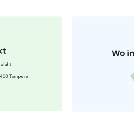
kt
Wo in
ielahti
33400 Tampere