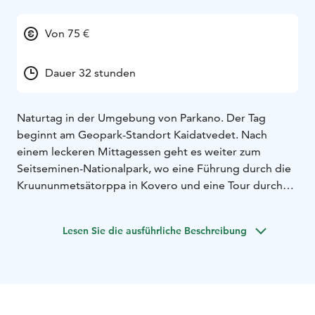
Von 75 €
Dauer 32 stunden
Naturtag in der Umgebung von Parkano. Der Tag
beginnt am Geopark-Standort Kaidatvedet. Nach
einem leckeren Mittagessen geht es weiter zum
Seitseminen-Nationalpark, wo eine Führung durch die
Kruununmetsätorppa in Kovero und eine Tour durch
das Urwaldgebiet Multiharju auf dem Programm
stehen. Der Tag endet im Soljasten-Moor mit einer
Lesen Sie die ausführliche Beschreibung
Kaffeepause.