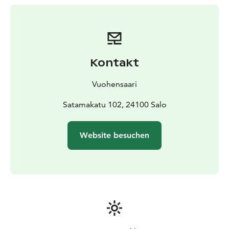
Inselkulisse ein.
Auf Vuohensaari gibt es für jedes Alter etwas zu tun!
Verbringen Sie den Tag am Strand, erkunden Sie den
Naturlehrpfad der Insel, spielen Sie mit den Kindern
auf dem Spielplatz, spielen Sie Minigolf oder
Kontakt
probieren Sie Stand-up-Paddling und Kanufahrten aus
– alles ist in Reichweite. Für Fahrräder gibt es einen
Vuohensaari
sicheren, abschließbaren Abstellraum.
Vuohensaari ist auch ein lebendiges Zentrum für
Satamakatu 102, 24100 Salo
Veranstaltungen und Feste. Auf der Insel finden
Sommertheateraufführungen und Tanzveranstaltungen
Website besuchen
statt – schauen Sie sich den umfangreichen
Veranstaltungskalender an und finden Sie Ihren
Favoriten! Willkommen in Vuohensaari!