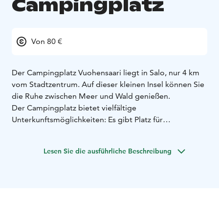
Campingplatz
Von 80 €
Der Campingplatz Vuohensaari liegt in Salo, nur 4 km
vom Stadtzentrum. Auf dieser kleinen Insel können Sie
die Ruhe zwischen Meer und Wald genießen.
Der Campingplatz bietet vielfältige
Unterkunftsmöglichkeiten: Es gibt Platz für
Wohnmobile, Wohnwagen und Zelte. Für diejenigen,
die Komfort suchen, gibt es gemütliche
Lesen Sie die ausführliche Beschreibung
Campinghütten und -zimmer. Im Versorgungsgebäude
des Geländes gibt es Koch- und Waschmöglichkeiten,
und eine Holzsauna wird auf Anfrage beheizt.
Auf Vuohensaari gibt es ein Café-Restaurant, das
während der Sommersaison geöffnet ist. Die sonnige
Terrasse lädt zum Entspannen und Genießen der