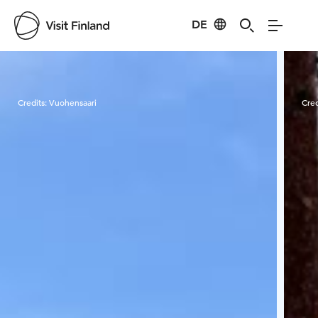
DE
Visit Finland
Credits:
Vuohensaari
Cred