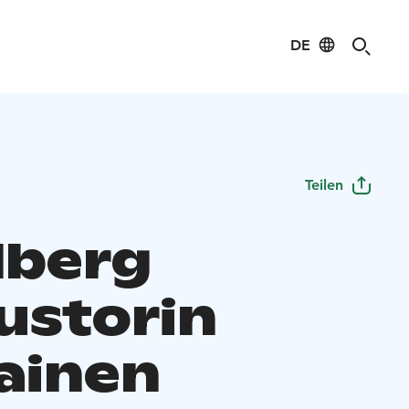
DE
Teilen
lberg
ustorin
ainen