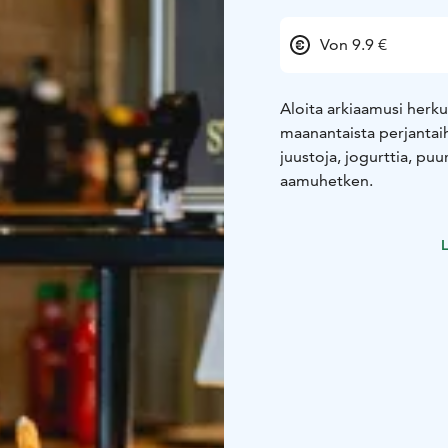
Von 9.9 €
Aloita arkiaamusi herku
maanantaista perjantaihi
juustoja, jogurttia, puu
aamuhetken.
L