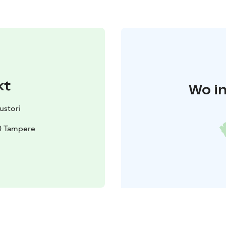
kt
Wo in
ustori
0 Tampere