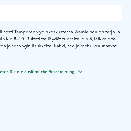
llisesti Tampereen ydinkeskustassa. Aamiainen on tarjolla
n klo 8–10. Buffetista löydät tuoreita leipiä, leikkeleitä,
roa ja sesongin lisukkeita. Kahvi, tee ja mehu kruunaavat
esen Sie die ausführliche Beschreibung