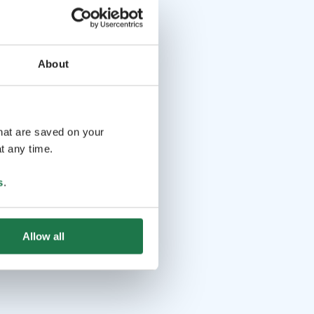
About
that are saved on your
t any time.
s
.
Allow all