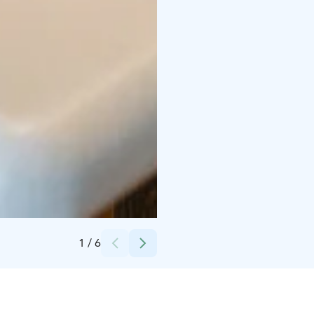
Credits:
Sumomassive
1
/
6