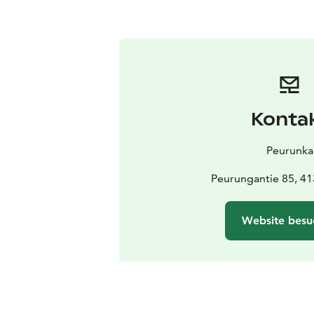
Konta
Peurunka
Peurungantie 85, 41
Website besu