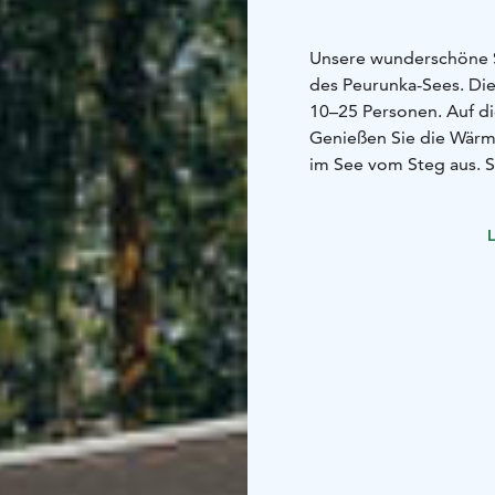
Unsere wunderschöne S
des Peurunka-Sees. Di
10–25 Personen. Auf di
Genießen Sie die Wärm
im See vom Steg aus. S
Nutzung reservieren.
Reservierungsanfragen
L
peurunka@peurunka.fi