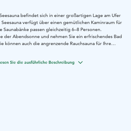
eesauna befindet sich in einer großartigen Lage am Ufer
e Seesauna verfügt über einen gemütlichen Kaminraum für
e Saunabänke passen gleichzeitig 6–8 Personen.
e der Abendsonne und nehmen Sie ein erfrischendes Bad
ie können auch die angrenzende Rauchsauna für Ihre
 beim Peurunka-Verkaufsservice:
E-Mail:
esen Sie die ausführliche Beschreibung
Telefon: 020 751 6300