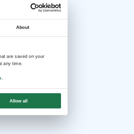
About
that are saved on your
t any time.
s
.
Allow all