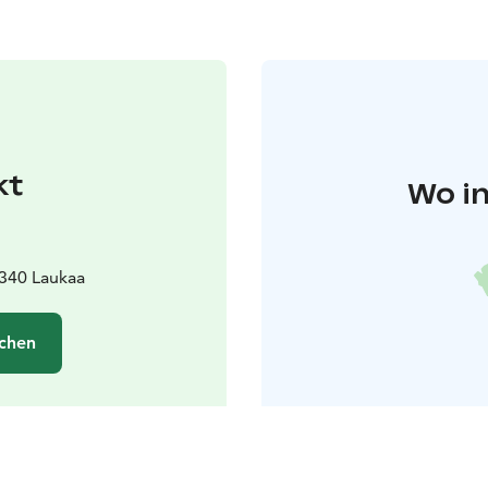
kt
Wo in
340 Laukaa
chen