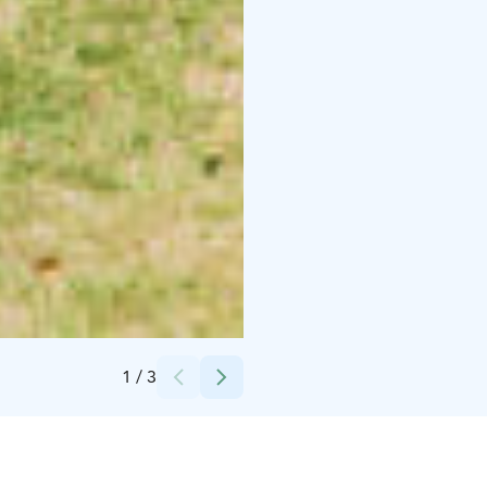
Credits:
Peurunka
1
/
3