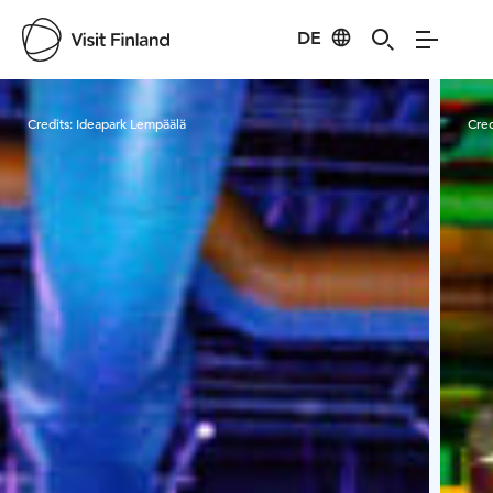
DE
Visit Finland
Credits:
Ideapark Lempäälä
Cred