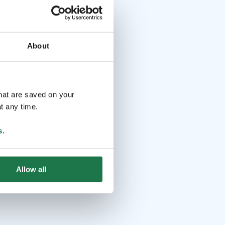
About
that are saved on your
t any time.
s
.
Allow all