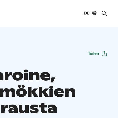
DE
Teilen
roine,
mökkien
rausta