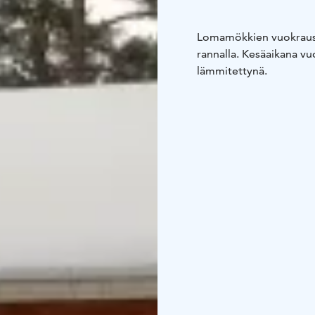
Lomamökkien vuokraust
rannalla. Kesäaikana v
lämmitettynä.