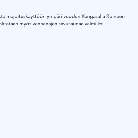
a majoituskäyttöön ympäri vuoden Kangasalla Roineen
uokrataan myös vanhanajan savusaunaa valmiiksi