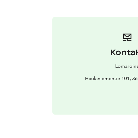
Konta
Lomaroin
Haulaniementie 101, 3