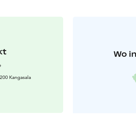
kt
Wo in
e
6200 Kangasala