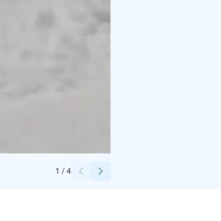
Credits:
Jukka Uotila
1
/
4