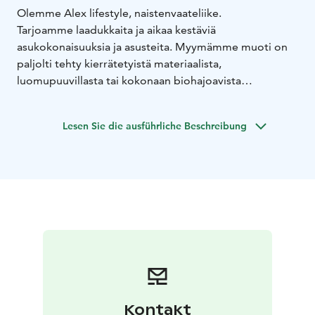
Olemme Alex lifestyle, naistenvaateliike.
Tarjoamme laadukkaita ja aikaa kestäviä
asukokonaisuuksia ja asusteita. Myymämme muoti on
paljolti tehty kierrätetyistä materiaalista,
luomupuuvillasta tai kokonaan biohajoavista
materiaaleista. Valtaosa tuotteistamme on valmistettu
Europpassa. Myymämme muoti on klassista, herkkää ja
Lesen Sie die ausführliche Beschreibung
romanttista.
Suosikkibrändejä ovat Mos Mosh, Summum Woman,
Beaumont, Custommade, Ida Sjöstedt, Second Female,
Prepair ja Rinascimento.
Tule ja rakastu!
Kontakt