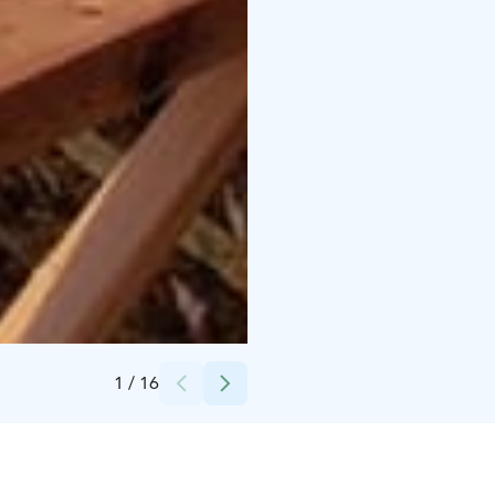
Credits:
Minna Pellinen
1
/
16