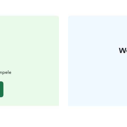
W
impele