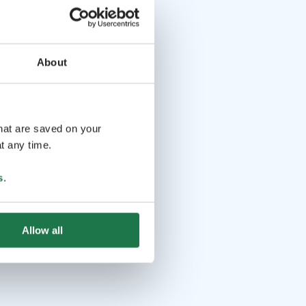
About
that are saved on your
t any time.
s
.
Allow all