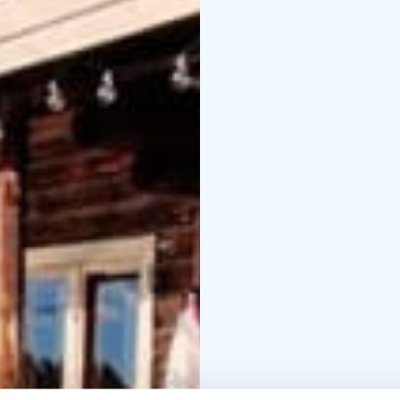
Sauna, die mit Holz be
angenehm sanften Aufg
zum Steg und kann im 
befinden sich ein Kamin
Esstisch. Zudem gibt 
übernachten kann. Die T
Das Haupthaus verfügt 
grundlegender Küchena
Ferienhaus bietet zwei 
wird über Solarpaneele
gibt kein fließendes W
im Sinne einer traditio
Annehmlichkeiten verzic