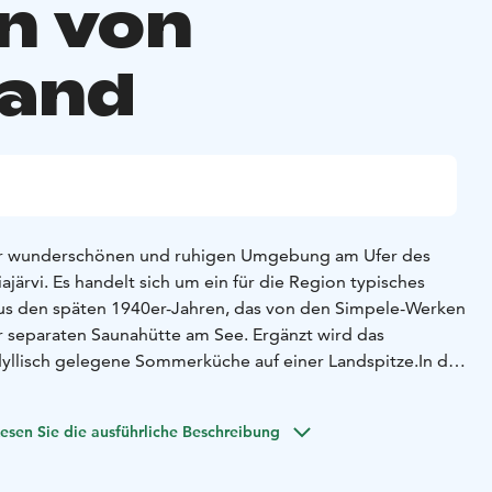
n von
land
ner wunderschönen und ruhigen Umgebung am Ufer des
kiajärvi. Es handelt sich um ein für die Region typisches
us den späten 1940er-Jahren, das von den Simpele-Werken
r separaten Saunahütte am See. Ergänzt wird das
yllisch gelegene Sommerküche auf einer Landspitze.
In der
sich ein Kaminofen, ein Holzherd sowie eine Feuerstelle
herofen. Hier lassen sich ganz unkompliziert Lachs
esen Sie die ausführliche Beschreibung
r traditionellen Rußkanne kochen und Pfannkuchen backen.
verfügt über eine wunderbare, große und traditionelle