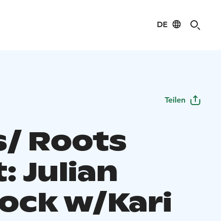
DE
Teilen
s/ Roots
: Julian
ock w/Kari