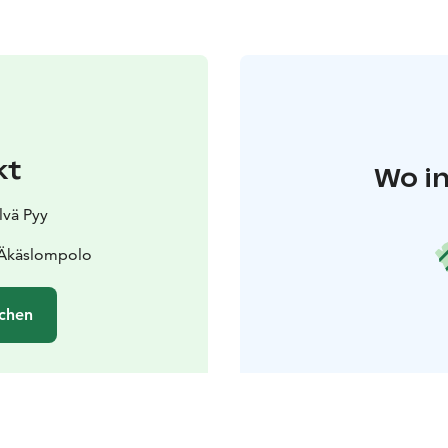
kt
Wo in
lvä Pyy
 Äkäslompolo
chen