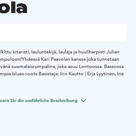
ola
ittu kitaristi, lauluntekijä, laulaja ja huuliharpisti Julian
ompoloon!
Yhdessä Kari Paavolan kanssa joka tunnetaan
kevänä suomalaisrumpalina, joka asuu Lontoossa. Bassossa
pia blues-roots Basisteja: Iiro Kautto ( Erja Lyytinen, Ina
lian Burdock on yksi brittiläisen blues soul kitara-skenen
li 30 vuoden urallaan hän on vakiinnuttanut asemansa
esen Sie die ausführliche Beschreibung
a ja karismaattisena esiintyjänä, joka liikkuu luontevasti
ja jazzin rajapinnoilla. Burdock on arvostetun British Blues
ja ja ollut ehdolla eri kategorioissa peräti kahdeksan
kninen taituruus palvelee tunnetta ja tarinaa. Hän itse