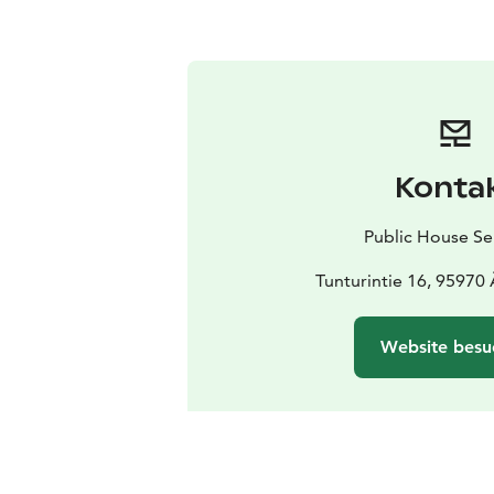
Konta
Public House Se
Tunturintie 16, 95970
Website besu