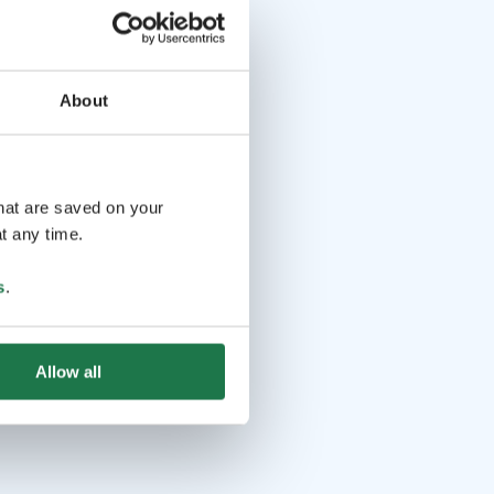
About
that are saved on your
t any time.
s
.
Allow all