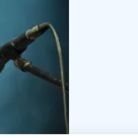
kuvaa bluesia pataruoaks
rakkaus musiikkiin. Täm
kohtaavat syvä juurevu
yleisökontakti.
Kansainvä
Euroopassa sekä muun m
uransa aikana artistien
Beverley Knight, Bonnie
Illasta on odotettavissa
kolmen kokeneen muusi
korkeatasoista britti bl
suomalaisella rytmillä
ja esiintyvät Lontoon kl
Kauton kanssa.