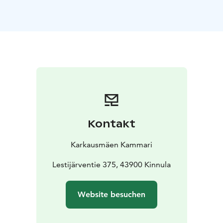
finnische Waldren!
Ein passendes Geschenk für ein Hochzeitspaar, zum
Geburtstag oder einfach ein Moment der Ruhe
inmitten des hektischen Alltags.
Unterkunftspaket: Das ganze Haus nur für euch zwei
Dieses Paket beinhaltet:
- Unterkunft im rustikalen und
romantischen Doppelzimmer
- Drei-Gänge-Menü mit
regionalen Zutaten, exklusiv serviert
- Vorgeheizte
Sauna und nordisches Bad mit Seeblick
-
Frühstückskorb
- Bademäntel, Handtücher und
Kontakt
Verwöhnprodukte
Bei eurer Ankunft erwartet euch die Sauna und das
Karkausmäen Kammari
nordische Bad bereits vorgeheizt. Nach dem
Saunagang könnt ihr euch zum Essen setzen – ein
Lestijärventie 375, 43900 Kinnula
köstliches Drei-Gänge-Menü wird für euch zubereitet
und zur gewünschten Zeit serviert. Ihr habt die Wahl
Website besuchen
zwischen lokalem Rindersteak oder Fisch sowie süßen
Desserts.