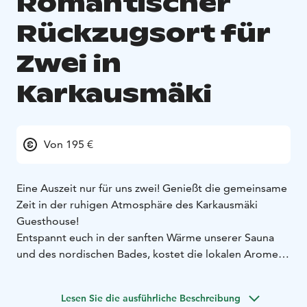
Romantischer
Rückzugsort für
Zwei in
Karkausmäki
Von 195 €
Eine Auszeit nur für uns zwei!
Genießt die gemeinsame
Zeit in der ruhigen Atmosphäre des Karkausmäki
Guesthouse!
Entspannt euch in der sanften Wärme unserer Sauna
und des nordischen Bades, kostet die lokalen Aromen
und lasst euch in unserer natürlichen Umgebung
treiben.
Wandert im nahegelegenen Salamajärvi-
Lesen Sie die ausführliche Beschreibung
Nationalpark – mit etwas Glück entdeckt ihr das