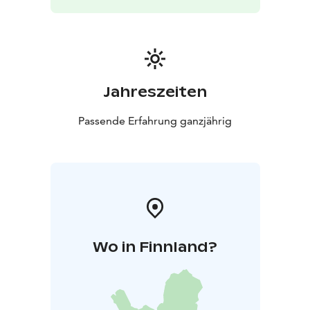
Am Morgen könnt ihr ausschlafen, denn das Frühstück
wird direkt in den Kühlschrank geliefert.
Herzlich willkommen – genießt unsere Angebote und
entspannt euch in Ruhe, nur ihr zwei!
Jahreszeiten
Passende Erfahrung ganzjährig
Wo in Finnland?