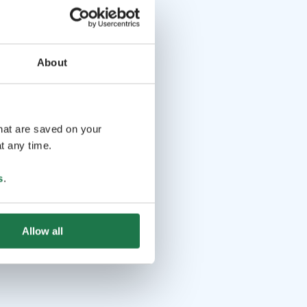
About
that are saved on your
t any time.
s
.
Allow all