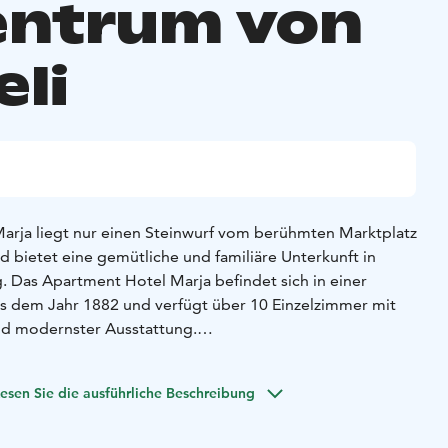
entrum von
eli
arja liegt nur einen Steinwurf vom berühmten Marktplatz
d bietet eine gemütliche und familiäre Unterkunft in
 Das Apartment Hotel Marja befindet sich in einer
s dem Jahr 1882 und verfügt über 10 Einzelzimmer mit
nd modernster Ausstattung.
artierstadt bekannt, weil es während vier Kriegen als
 dem Kennenlernen der finnischen Kriegsgeschichte kann
esen Sie die ausführliche Beschreibung
itäten unternehmen. Sie können hier bleiben
er die umliegenden Viertel mit ihren Museen, Cafés und