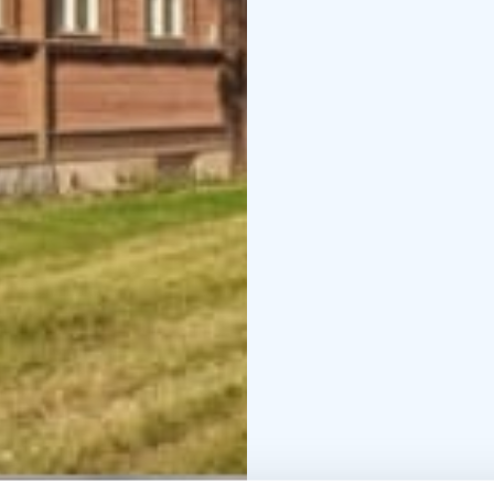
Boutiquen erkunden. D
liegt direkt vor Ihrer 
Wir bieten kostenloses
alle unsere Gäste. Zust