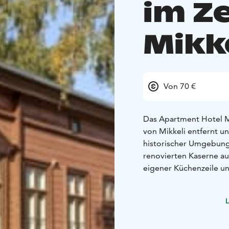
im Z
Mikk
Von 70 €
Das Apartment Hotel M
von Mikkeli entfernt un
historischer Umgebung.
renovierten Kaserne au
eigener Küchenzeile u
Mikkeli ist als Hauptqu
solches diente. Neben
L
man aber auch viele andere Aktiv
und sich entspannen od