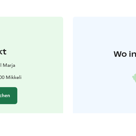
kt
Wo in
l Marja
00 Mikkeli
chen