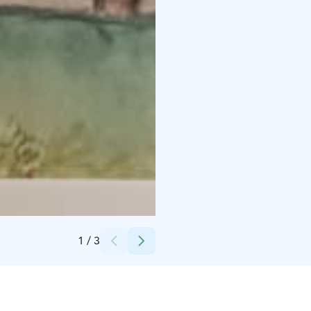
Credits:
Marja Turunen
1
/
3