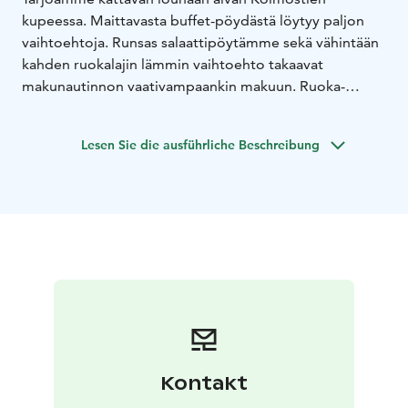
kupeessa. Maittavasta buffet-pöydästä löytyy paljon
vaihtoehtoja. Runsas salaattipöytämme sekä vähintään
kahden ruokalajin lämmin vaihtoehto takaavat
makunautinnon vaativampaankin makuun. Ruoka-
allergeenit on hyvin huomioitu. Pyydettäessä keittiöstä
päivittäin vaihtuva kasvisannos.
Lesen Sie die ausführliche Beschreibung
Lounaan hintaan sisältyy runsas buffet ruokajuomineen
sekä leivät, kahvi/tee ja jälkiruoka. Lounasta tarjoillaan
arkisin klo 10.30-14.00.
Ravintolan läheisyydessä on maksuton parkkipaikka.
Ravintolan tilat soveltuvat myös juhla- ja
kokouskäyttöön.
Kontakt