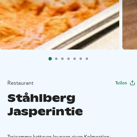
Restaurant
Teilen
Ståhlberg
Jasperintie
Tarjoamme kattavan lounaan aivan Kolmostien