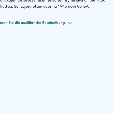
ukujen taitteessa rakennettu esiintymislava oli pieni (36
 kattoa. Se laajennettiin vuonna 1945 noin 80 m²
n, vuonna 1955 valmistuneen katetun "Haikanniemen
Jukka Rotvius.
esen Sie die ausführliche Beschreibung