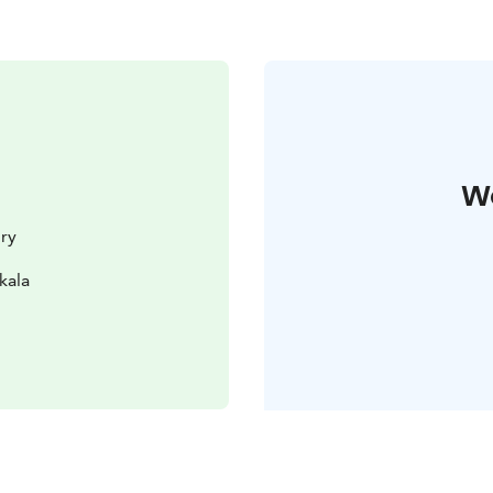
W
ry
kala