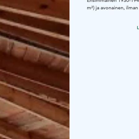
Ensimmäinen 1930-1940 l
m²) ja avonainen, ilman
tanssilavaksi. Nykyise
huvilavan" suunnitteli 
L