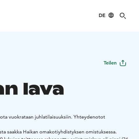
DE
Teilen
an lava
 jota vuokrataan juhlatilaisuuksiin. Yhteydenotot
lusta saakka Haikan omakotiyhdistyksen omistuksessa.