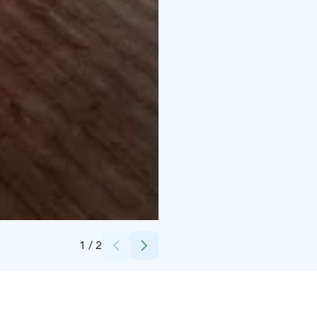
Credits:
Haikan omakotiyhdistys ry
1
/
2