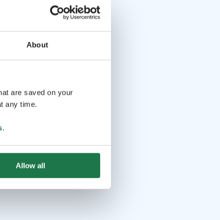
About
that are saved on your
t any time.
s
.
Allow all