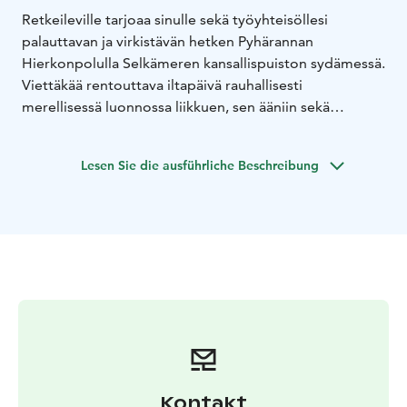
Retkeileville tarjoaa sinulle sekä työyhteisöllesi
palauttavan ja virkistävän hetken Pyhärannan
Hierkonpolulla Selkämeren kansallispuiston sydämessä.
Viettäkää rentouttava iltapäivä rauhallisesti
merellisessä luonnossa liikkuen, sen ääniin sekä
monimuotoisuuteen tutustuen. Retkellä pääsette niin
harjoittelemaan erilaisia erätaitoja kuin verestämään
Lesen Sie die ausführliche Beschreibung
luontotietouttakin. Maistuva lounas jälkiruokineen ja
pannukahveineen ilahduttaa makuhermoja ja kruunaa
elämyksen.
Palvelu voidaan asiakkaan toiveiden mukaan toteuttaa
myös useassa muussa Satakunnan alueen
luontokohteessa (talvikaudella huomioitava
liikkumiseen liittyvät olosuhderajoitukset (sää- ja
jäätilanne)).
Palvelukieli: suomi ja englanti.
Lue lisää palvelusta sekä vaihtoehdoista Retkeilevillen
verkkosivuilta www.retkeileville.fi
Kontakt