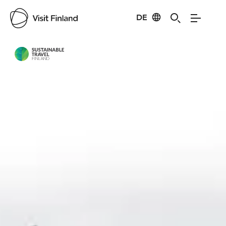
DE
Visit Finland
Credits:
Ylläs Ski Resort Äkäslompolo