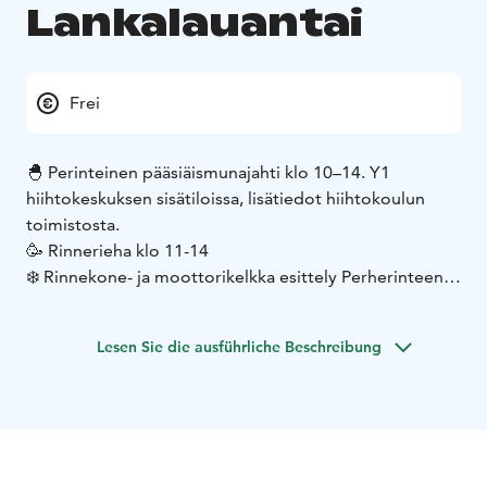
Lankalauantai
Frei
🐣 Perinteinen pääsiäismunajahti klo 10–14. Y1
hiihtokeskuksen sisätiloissa, lisätiedot hiihtokoulun
toimistosta.
🥳 Rinnerieha klo 11-14
❄️ Rinnekone- ja moottorikelkka esittely Perherinteen
ala-asemalla klo 13
🎶 SkiPubissa klo 15 PIENIsuuriBÄNDI
Lesen Sie die ausführliche Beschreibung
🐰 Werneri mukana pääsiäisen riennoissa ja tavattavissa
Äkäslompolon eturinteillä!
🐥 Pääsiäisen Rinne-bingo
🧭 Ylläs-aiheinen Suunnistus-
Rinnevisa