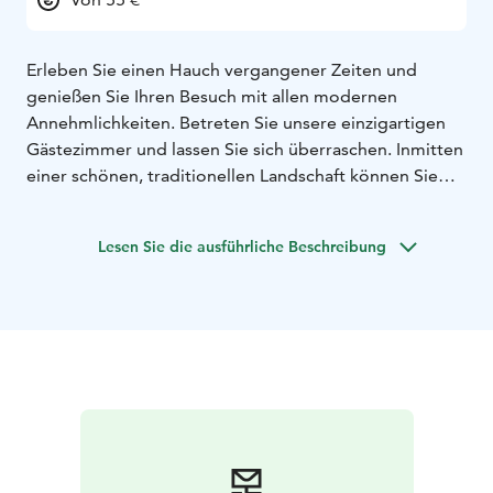
Erleben Sie einen Hauch vergangener Zeiten und
genießen Sie Ihren Besuch mit allen modernen
Annehmlichkeiten. Betreten Sie unsere einzigartigen
Gästezimmer und lassen Sie sich überraschen. Inmitten
einer schönen, traditionellen Landschaft können Sie
sich entspannen und nachts gut schlafen, egal ob Sie
geschäftlich unterwegs sind oder Urlaub machen. Alle
Lesen Sie die ausführliche Beschreibung
unsere Zimmer verfügen über ein eigenes Bad, einen
Fernseher und ein Doppelbett in den
Standardzimmern oder Einzel- oder Standardbett in
den Superior-Zimmern. Von den Zimmern aus haben
Sie einen Blick auf den Garten und den Innenhof.