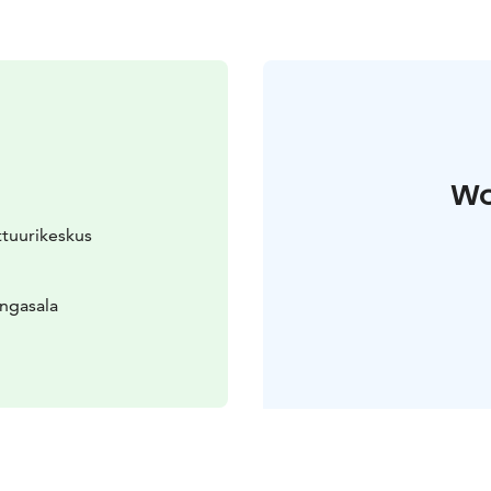
Wo
lttuurikeskus
angasala