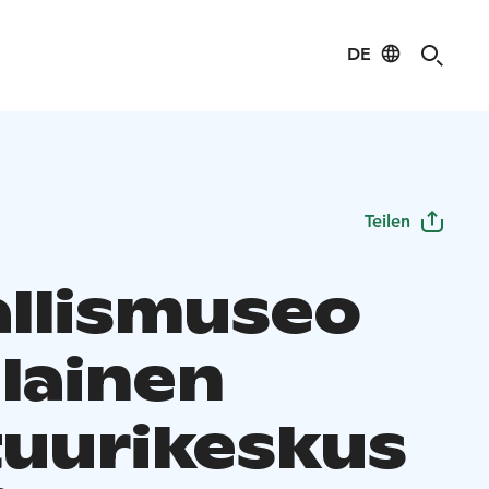
DE
Teilen
allismuseo
alainen
tuurikeskus