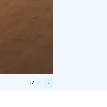
Credits:
Jarmo Forsberg
1
/
3