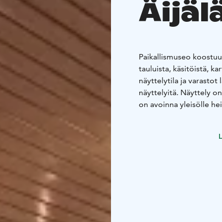
Äijäl
Paikallismuseo koostuu s
tauluista, käsitöistä, ka
näyttelytila ja varastot
näyttelyitä. Näyttely o
on avoinna yleisölle he
mukaan.
L