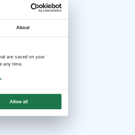
About
that are saved on your
t any time.
s
.
Allow all