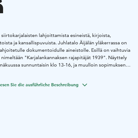
ä
iirtokarjalaisten lahjoittamista esineistä, kirjoista,
rtoista ja kansallispuvuista. Juhlatalo Äijälän yläkerrassa on
 lahjoitetulle dokumentoidulle aineistolle. Esillä on vaihtuvia
n nimeltään "Karjalankannaksen rajapitäjät 1939". Näyttely
inäkuussa sunnuntaisin klo 13-16, ja muulloin sopimuksen
esen Sie die ausführliche Beschreibung