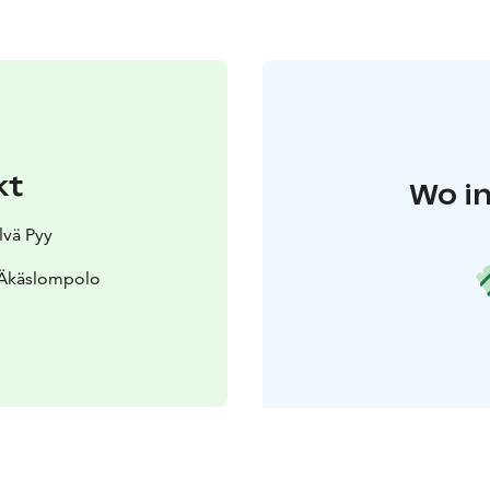
kt
Wo in
lvä Pyy
 Äkäslompolo