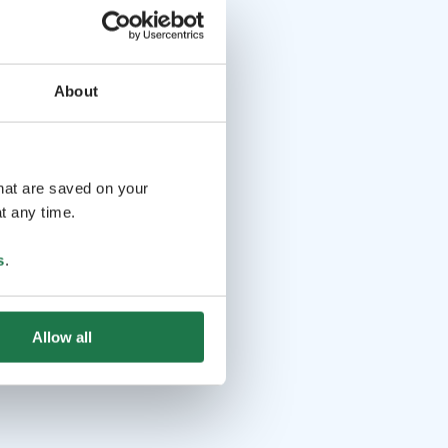
About
that are saved on your
t any time.
s
.
Allow all