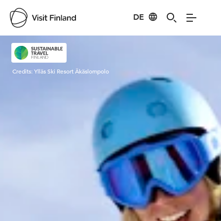
DE
Visit Finland
Credits:
Ylläs Ski Resort Äkäslompolo