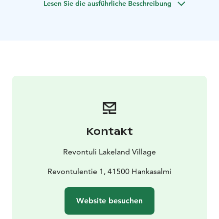
Lesen Sie die ausführliche Beschreibung
finnischen Seenlandschaft.
Diese Schritte beinhalten:
- Schwitzen in einer Sauna
-
Spaziergänge im Wald
- Schwimmen in einem frischen,
kristallklaren See
- Beeren und Pilze pflücken
- Das
magische Licht der vier Jahreszeiten erleben
- Weite
und Stille genießen
- Entspannen in einem
Sommerhäuschen
Besuchen Sie die Region Jyväskylä:
https://visitjyvaskyla.fi/en/livelikealocal/happiness/
Jetzt haben Sie die Gelegenheit, in den lokalen
Lebensstil einzutauchen: heizen Sie in einer
Kontakt
authentischen finnischen Rauchsauna ein, sammeln Sie
frische Beeren und Pilze, probieren Sie köstliche lokale
Revontuli Lakeland Village
Gerichte und genießen Sie das Gefühl der
grenzenlosen Weite, in der nur die Natur Ihnen ihre
Revontulentie 1, 41500 Hankasalmi
Geheimnisse zuflüstert.
Sind Sie bereit, das Glück auf die finnische Art zu
Website besuchen
erleben?