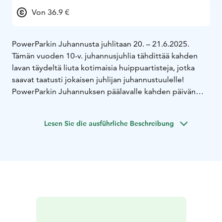
Von 36.9 €
PowerParkin Juhannusta juhlitaan 20. – 21.6.2025.
Tämän vuoden 10-v. juhannusjuhlia tähdittää kahden
lavan täydeltä liuta kotimaisia huippuartisteja, jotka
saavat taatusti jokaisen juhlijan juhannustuulelle!
PowerParkin Juhannuksen päälavalle kahden päivän
aikana nousevat mm. Gasellit, Teflon Brothers, Petri
Nygård, Neljä Ruusua, Bee, Olli Halonen. Tanssilavalla
Lesen Sie die ausführliche Beschreibung
puolestaan parkettia lämmittää kattaus tanssilavojen
tykätyimpiä esiintyjiä, kuten Meiju Suvas, Markku Aro ja
Anneli Mattila. PowerParkin juhannukseen on luvassa
myös vielä aivan uusia lisäyksiä!
Artistien lisäksi PowerParkin juhannukseen kuuluu
olennaisesti tietysti hulvaton huvittelu Suomen
suurimmassa huvipuistossa, jossa hupia riittää koko
perheelle! PowerParkin raviradalla puolestaan nähdään