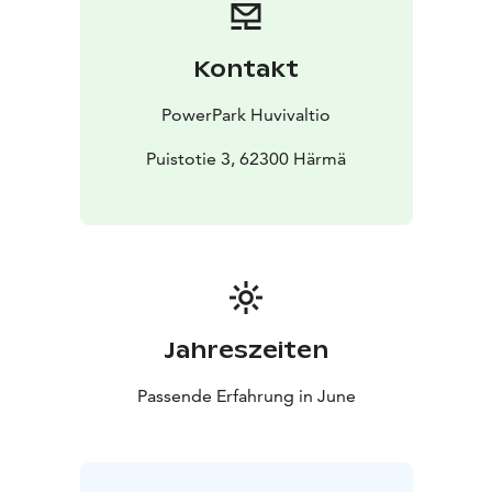
perinteiseen tapaan kansainvälisen tason raviurheilua
Nordic King -juhannusravien merkeissä.
Tervetuloa viettämään ikimuistoista juhannusta
Kontakt
Huvivaltioon!
PowerPark Huvivaltio
Puistotie 3, 62300 Härmä
Jahreszeiten
Passende Erfahrung in June