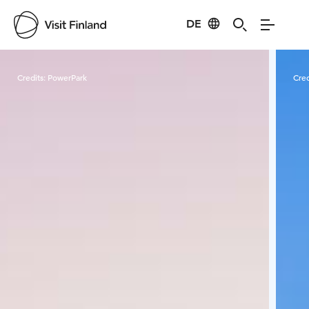
DE
Visit Finland
Credits:
PowerPark
Cred