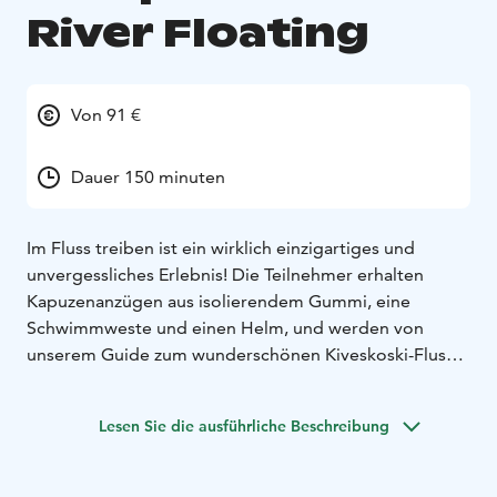
River Floating
Von 91 €
Dauer 150 minuten
Im Fluss treiben ist ein wirklich einzigartiges und
unvergessliches Erlebnis!
Die Teilnehmer erhalten
Kapuzenanzügen aus isolierendem Gummi, eine
Schwimmweste und einen Helm, und werden von
unserem Guide zum wunderschönen Kiveskoski-Fluss
gebracht. Ein paar Anweisungen und schon geht es los,
in den einladenden Strom des klaren Wassers.
Dies
Lesen Sie die ausführliche Beschreibung
gehört definitiv zu den Dingen, die Sie auf Ihrer
Wunschliste unbedingt erleben sollten, mindestens
einmal im Winter und einmal im Sommer!