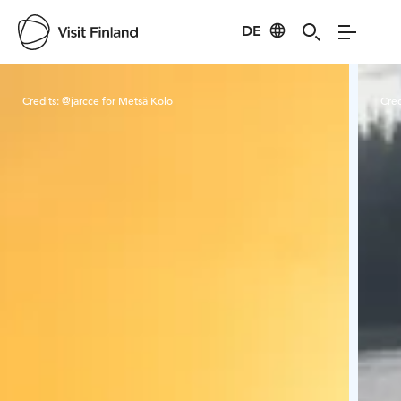
DE
Visit Finland
Credits:
@jarcce for Metsä Kolo
Cred