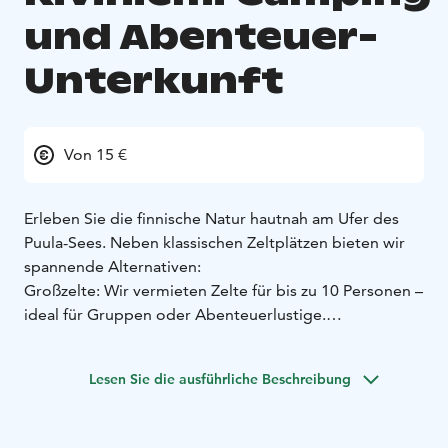
und Abenteuer-
Unterkunft
Von 15 €
Erleben Sie die finnische Natur hautnah am Ufer des
Puula-Sees. Neben klassischen Zeltplätzen bieten wir
spannende Alternativen:
Großzelte: Wir vermieten Zelte für bis zu 10 Personen –
ideal für Gruppen oder Abenteuerlustige.
Hängematten-Plätze: Spezielle Plätze für Hängematten
und Baumzelte. Schlafen Sie zwischen den Bäumen mit
Lesen Sie die ausführliche Beschreibung
Blick auf den See.
Anlagen: Zugang zu modernen Servicegebäuden mit
Duschen, WCs und voll ausgestatteten Küchen ist