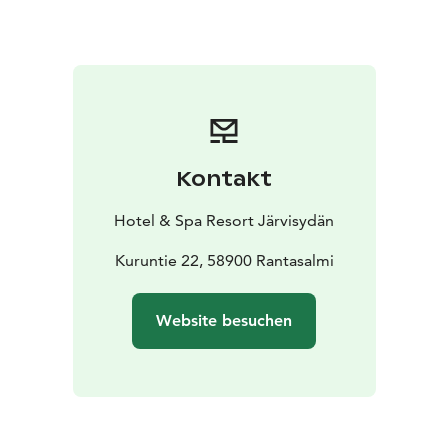
hervorragender Küche ist es uns wichtig, unseren
Gästen einen erstklassigen Service in einer
gemütlichen und entspannten Atmosphäre zu bieten.
Im Mittelpunkt unserer Tätigkeit steht die
Zusammenarbeit mit der lokalen Gemeinschaft. In
Rantasalmi und den umliegenden Gemeinden gibt es
ein außergewöhnliches Maß an Wissen und Tradition in
Kontakt
der Lebensmittelproduktion und in der Kochkunst –
daraus schöpfen wir unsere Inspiration. Wir arbeiten
Hotel & Spa Resort Järvisydän
eng mit lokalen Kleinproduzenten wie Jägern, Fischern
und Landwirten zusammen. Wir erhalten kleine
Kuruntie 22, 58900 Rantasalmi
Mengen regionaler Spezialitäten und entwickeln unser
Menü stets nach dem, was gerade verfügbar ist.
Website besuchen
Angeboten werden ein 3- oder 5-Gänge-Chef’s-Menü
sowie à-la-carte-Gerichte.
Unser Restaurant befindet sich auf dem Gelände des
Kuru Resorts, in unmittelbarer Nähe des Nature Hotel
& Spa Resort Järvisydän. Wir begrüßen jedoch auch