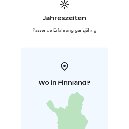
Gäste außerhalb der Resorts herzlich – Sie sind also
sowohl aus der Nähe als auch von weiter her
willkommen.
Jahreszeiten
Bitte beachten Sie, dass das gesamte Kuru Resort
ausschließlich für Erwachsene zugänglich ist und unser
Passende Erfahrung ganzjährig
Restaurant daher nur volljährige Gäste bedienen kann.
Wo in Finnland?