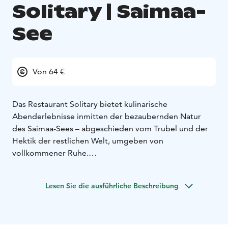
Solitary | Saimaa-
See
Von 64 €
Das Restaurant Solitary bietet kulinarische
Abenderlebnisse inmitten der bezaubernden Natur
des Saimaa-Sees – abgeschieden vom Trubel und der
Hektik der restlichen Welt, umgeben von
vollkommener Ruhe.
Köstliches Essen, eine warme Atmosphäre und gute
Getränke – das ist die Grundlage all dessen, was wir
Lesen Sie die ausführliche Beschreibung
tun. Für uns steht das Wort solitary nicht nur für die
abgeschiedene Lage des Restaurants, sondern auch für
den Mut, unseren eigenen Weg zu gehen und unserem
Stil sowie unserer Arbeitsweise zu vertrauen. Neben