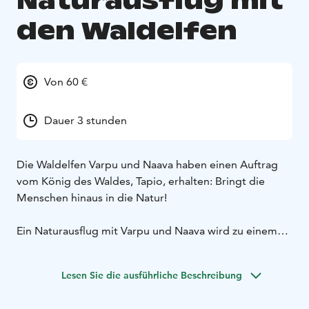
Naturausflug mit
den Waldelfen
Von 60 €
Dauer 3 stunden
Die Waldelfen Varpu und Naava haben einen Auftrag
vom König des Waldes, Tapio, erhalten: Bringt die
Menschen hinaus in die Natur!
Ein Naturausflug mit Varpu und Naava wird zu einem
echten Abenteuer. Auf diesem Waldausflug tauchen
wir ein in die finnische Mythologie, in die Geschichten
Lesen Sie die ausführliche Beschreibung
der alten Waldbewohner und in unsere besondere
Beziehung zur Natur. Wir staunen über alte