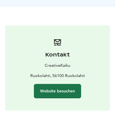
Zaubersprüche und Magie, über Traditionen und
Glaubensvorstellungen und singen Volks- und
Lagerfeuerlieder, begleitet von Akkordeon und
Gitarre.
Kontakt
CreativeKaiku
Ruokolahti, 56100 Ruokolahti
Website besuchen