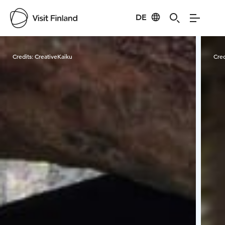
DE
Visit Finland
Credits:
CreativeKaiku
Cred