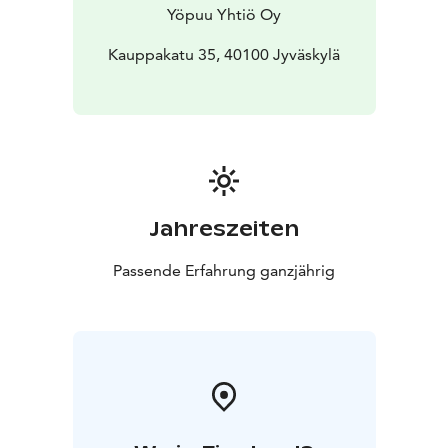
kumppaniverkostomme mahdollistaa laajat
Yöpuu Yhtiö Oy
palvelukokonaisuudet ja tinkimättömän laadun.
Kauppakatu 35, 40100 Jyväskylä
Jahreszeiten
Passende Erfahrung ganzjährig