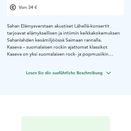
Von 34 €
Sahan Elämysverstaan akustiset Lähellä-konsertit
tarjoavat elämyksellisen ja intiimin keikkakokemuksen
Sahanlahden kesämiljöössä Saimaan rannalla.
Kaseva – suomalaisen rockin ajattomat klassikot
Kaseva on yksi suomalaisen rock- ja popmusiikin
merkittävimmistä yhtyeistä. Bändin kappaleet ovat
kulkeneet sukupolvelta toiselle ja elävät yhä vahvasti
Lesen Sie die ausführliche Beschreibung
suomalaisessa musiikkimuistissa.
Keikalla kuullaan rakastettuja klassikoita kuten Tyhjää,
Mari, Vanha mies ja Striptease tanssija – lauluja, joissa
yhdistyvät herkkyys, vahvat melodiat ja syvälliset
sanoitukset. Kasevan musiikki on ajatonta,
tunnistettavaa ja täynnä tunnetta.
Kasevan konsertti on lämminhenkinen ja nostalginen
matka suomirockin kultakauteen, mutta samalla elävä ja