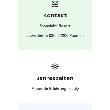
koskettava elämys myös tämän päivän kuulijoille.
Konsertti alkaa klo 19 Sahanlahden Elämysverstaalla.
Ovet avautuvat klo 18.40. Katsomo on 300 paikkainen
Kontakt
nousukatsomo. Paikat täytetään
saapumisjärjestyksessä.
Sahanlahti Resort
Ohjelmassa on väliaika.
Liput 34 €/hlö. Osta lippusi täältä
Lietvedentie 830, 52200 Puumala
Ryhmätiedustelut:
010 5083 500 tai
sales@sahanlahtiresort.fi
Kesä 2026
Jahreszeiten
Passende Erfahrung in July